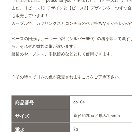
同じ土台の上に、“peace for you”と刻印した、【ピース2】
また、【ピース1】デザインと【ピース2】デザインを一つずつ
も販売しています！
カップルで、カフリンクスとコンチョのペア持ちなんかもいかが
ベースの円形は、一つ一つ銀（シルバー950）の塊を叩いて潰す
も、それぞれ微妙に形が違います。
髪留めや、ブレス、手帳留めなどとして使用できます。
※その時々でゴムの色が変更されますことをご了承下さい。
co_04
商品番号
直径約20㎜／厚み1.5mm
サイズ
7g
重さ