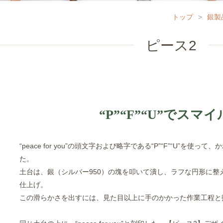
トップ
>
銀製
ピース2
“P”“F”“U”でスマ
“peace for you”の頭文字および略字である“P”“F”“U”を
た。
土台は、銀（シルバー950）の塊を叩いて潰し、ラフな円形に整
仕上げ。
この滑らかさを出すには、見た目以上に手のかかった作業工程と