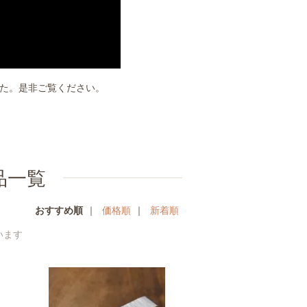
た。是非ご覧ください。
品一覧
おすすめ順
｜
価格順
｜
新着順
ています