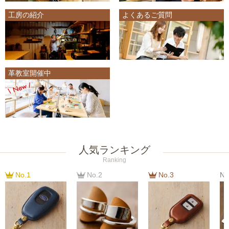
工房の紹介
よくあるご質問
革教室開催中
人気ランキング
Ranking
No.1
No.2
No.3
No