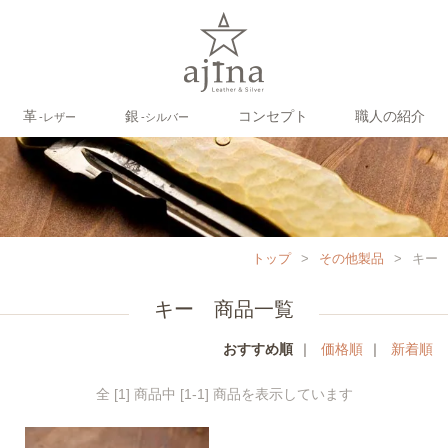
革
銀
コンセプト
職人の紹介
‐レザー
‐シルバー
トップ
>
その他製品
>
キー
キー 商品一覧
おすすめ順
｜
価格順
｜
新着順
全 [1] 商品中 [1-1] 商品を表示しています