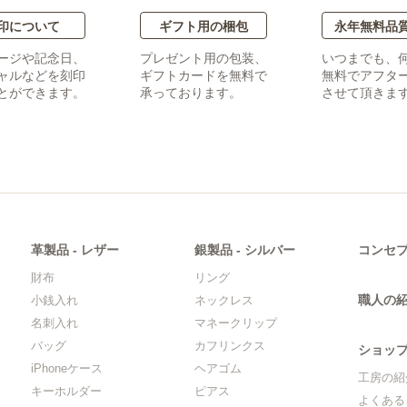
印について
ギフト用の梱包
永年無料品
ージや記念日、
プレゼント用の包装、
いつまでも、
ャルなどを刻印
ギフトカードを無料で
無料でアフタ
とができます。
承っております。
させて頂きま
革製品 ‐ レザー
銀製品 ‐ シルバー
コンセ
財布
リング
職人の
小銭入れ
ネックレス
名刺入れ
マネークリップ
バッグ
カフリンクス
ショッ
iPhoneケース
ヘアゴム
工房の紹
キーホルダー
ピアス
よくある