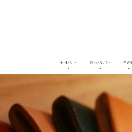
革 ‐レザー
銀 ‐シルバー
その