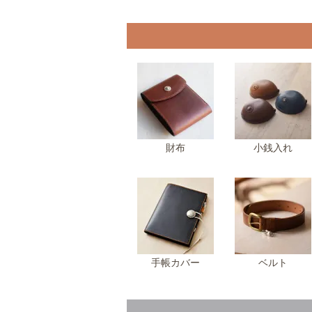
財布
小銭入れ
手帳カバー
ベルト