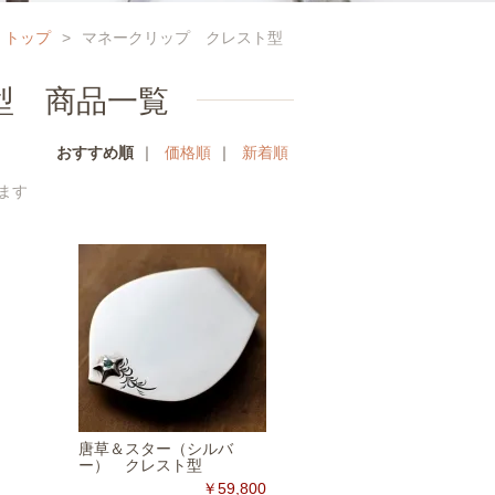
トップ
>
マネークリップ クレスト型
型 商品一覧
おすすめ順
｜
価格順
｜
新着順
います
唐草＆スター（シルバ
ー） クレスト型
￥59,800