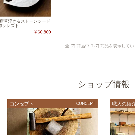
唐草浮き＆ストーンシード
βクレスト
￥60,800
全 [7] 商品中 [1-7] 商品を表示して
ショップ情報
コンセプト
CONCEPT
職人の紹