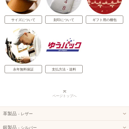
サイズについて
刻印について
ギフト用の梱包
永年無料保証
支払方法・送料
ページトップへ
革製品
‐ レザー
銀製品
‐ シルバー