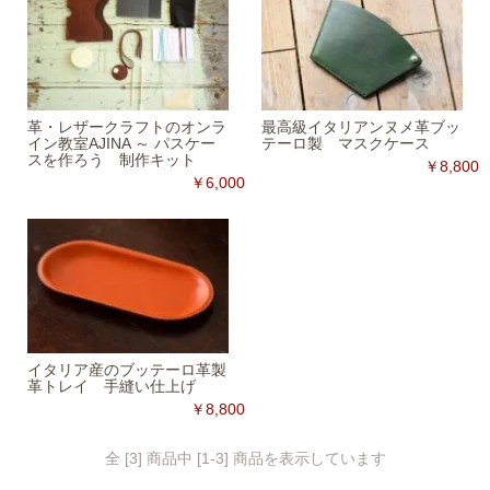
革・レザークラフトのオンラ
最高級イタリアンヌメ革ブッ
イン教室AJINA ～ パスケー
テーロ製 マスクケース
スを作ろう 制作キット
￥8,800
￥6,000
イタリア産のブッテーロ革製
革トレイ 手縫い仕上げ
￥8,800
全 [3] 商品中 [1-3] 商品を表示しています