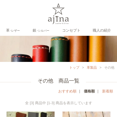
革
銀
コンセプト
職人の紹介
‐レザー
‐シルバー
トップ
>
革製品
>
その他
その他 商品一覧
おすすめ順
｜
価格順
｜
新着順
全 [3] 商品中 [1-3] 商品を表示しています