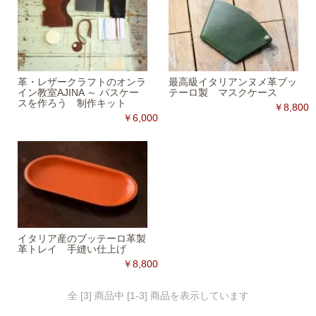
革・レザークラフトのオンラ
最高級イタリアンヌメ革ブッ
イン教室AJINA ～ パスケー
テーロ製 マスクケース
スを作ろう 制作キット
￥8,800
￥6,000
イタリア産のブッテーロ革製
革トレイ 手縫い仕上げ
￥8,800
全 [3] 商品中 [1-3] 商品を表示しています