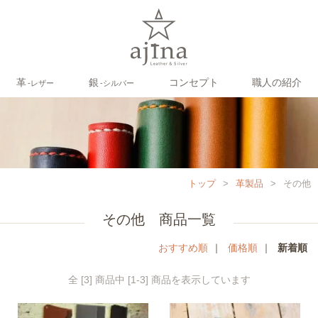
革
銀
コンセプト
職人の紹介
‐レザー
‐シルバー
トップ
>
革製品
>
その他
その他 商品一覧
おすすめ順
｜
価格順
｜
新着順
全 [3] 商品中 [1-3] 商品を表示しています