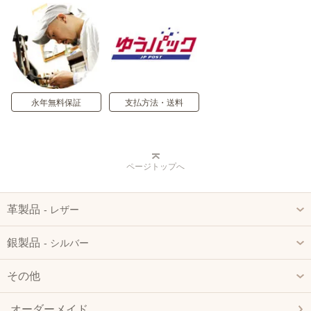
永年無料保証
支払方法・送料
ページトップへ
革製品
‐ レザー
銀製品
‐ シルバー
その他
オーダーメイド