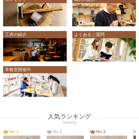
工房の紹介
よくあるご質問
革教室開催中
人気ランキング
Ranking
No.1
No.2
No.3
No