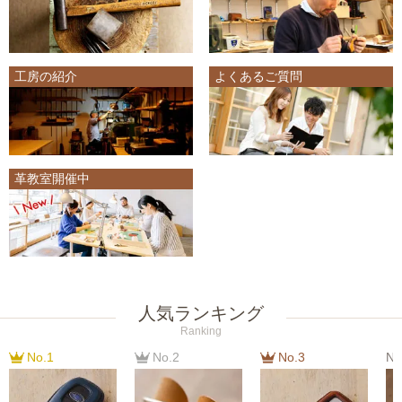
工房の紹介
よくあるご質問
革教室開催中
人気ランキング
Ranking
No.1
No.2
No.3
No