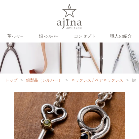
革
銀
コンセプト
職人の紹介
‐レザー
‐シルバー
トップ
>
銀製品（シルバー）
>
ネックレス / ペアネックレス
>
鍵