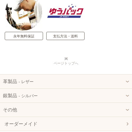
永年無料保証
支払方法・送料
ページトップへ
革製品
‐ レザー
銀製品
‐ シルバー
その他
オーダーメイド