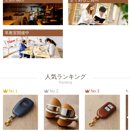
革教室開催中
人気ランキング
Ranking
No.1
No.2
No.3
No