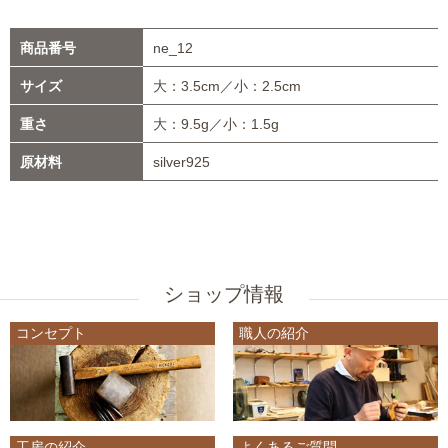
商品番号
ne_12
サイズ
大：3.5cm／小：2.5cm
重さ
大：9.5g／小：1.5g
原材料
silver925
ショップ情報
コンセプト
職人の紹介
工房の紹介
よくあるご質問