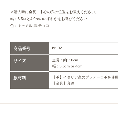
※購入時に全長、中心の穴の位置をお教えください。
幅：3.5㎝と4.0㎝のいずれかをお選びください。
色：キャメル.黒.チョコ
br_02
商品番号
全長：約110cm
サイズ
幅：3.5cm or 4cm
【革】イタリア産のブッテーロ革を使
原材料
【金具】真鍮