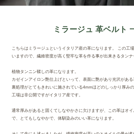
ミラージュ 革ベルト 
こちらはミラージュというイタリア産の革になります。 この工
いますので、繊維密度が高く堅牢な革を作る事が出来きるタンナ
植物タンニン鞣しの革になります。
カゼインアイロン艶仕上げといって、表面に艶があり光沢がある
裏処理がとてもきれいに施されている4mmほどのしっかり厚み
工場は非公開ですがイタリア産です。
通常厚みがあると固くてしなやかさに欠けますが、この革はオイ
で、とてもしなやかで、体馴染みのいい革になります。
そして先にも述べましたが、繊維密度が高いのとオイルの量が多