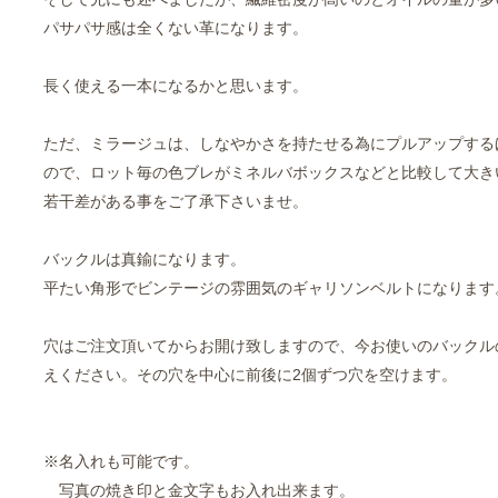
パサパサ感は全くない革になります。
長く使える一本になるかと思います。
ただ、ミラージュは、しなやかさを持たせる為にプルアップする
ので、ロット毎の色ブレがミネルバボックスなどと比較して大き
若干差がある事をご了承下さいませ。
バックルは真鍮になります。
平たい角形でビンテージの雰囲気のギャリソンベルトになります
穴はご注文頂いてからお開け致しますので、今お使いのバックル
えください。その穴を中心に前後に2個ずつ穴を空けます。
※名入れも可能です。
写真の焼き印と金文字もお入れ出来ます。