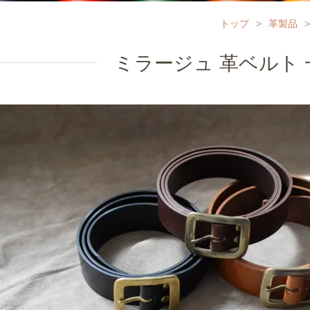
トップ
>
革製品
>
ミラージュ 革ベルト 