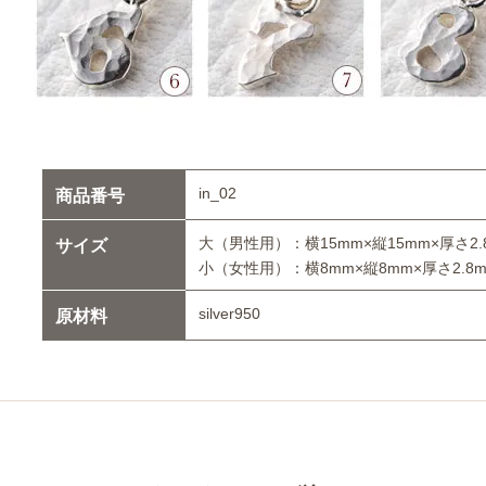
in_02
商品番号
大（男性用）：横15mm×縦15mm×厚さ2.
サイズ
小（女性用）：横8mm×縦8mm×厚さ2.8
silver950
原材料