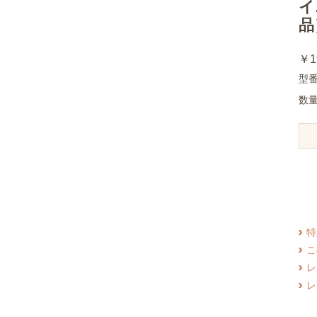
イ
品
￥1
型番
数
特
こ
レ
レ