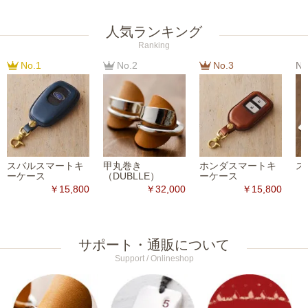
人気ランキング
Ranking
No.1
No.2
No.3
No
スバルスマートキ
甲丸巻き
ホンダスマートキ
ス
ーケース
（DUBLLE）
ーケース
￥15,800
￥32,000
￥15,800
サポート・通販について
Support / Onlineshop