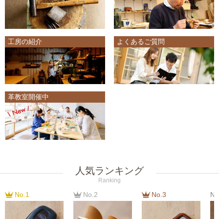
工房の紹介
よくあるご質問
革教室開催中
人気ランキング
Ranking
No.1
No.2
No.3
No