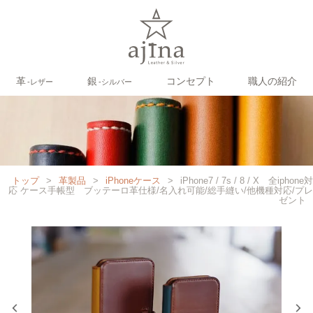
革
銀
コンセプト
職人の紹介
‐レザー
‐シルバー
トップ
>
革製品
>
iPhoneケース
>
iPhone7 / 7s / 8 / X 全iphone対
応 ケース手帳型 ブッテーロ革仕様/名入れ可能/総手縫い/他機種対応/プレ
ゼント