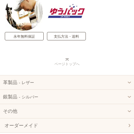
永年無料保証
支払方法・送料
ページトップへ
革製品
‐ レザー
銀製品
‐ シルバー
その他
オーダーメイド