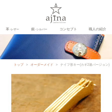
革
銀
コンセプト
職人の紹介
‐レザー
‐シルバー
トップ
>
オーダーメイド
>
ナイフ形キー(カギ2連バージョン)