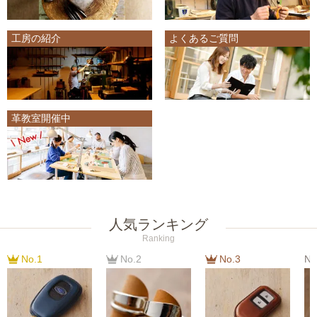
工房の紹介
よくあるご質問
革教室開催中
人気ランキング
Ranking
No.1
No.2
No.3
No