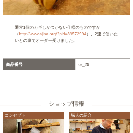
通常1個のカギしかつかない仕様のものですが
（
http://www.ajina.org/?pid=89572994
）、2連で使いた
いとの事でオーダー受けました。
商品番号
or_29
ショップ情報
コンセプト
職人の紹介