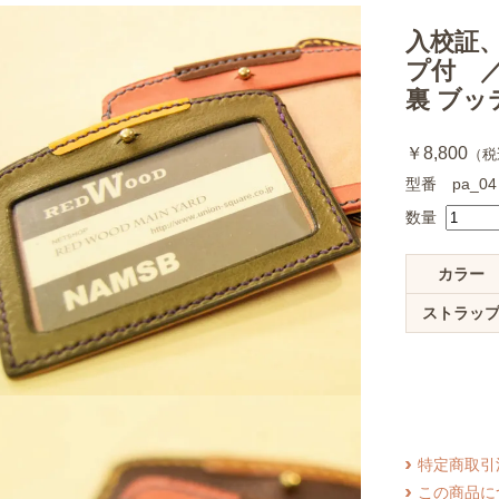
入校証
プ付 
裏 ブッ
￥8,800
（税
型番 pa_04
数量
カラー
ストラッ
特定商取引
この商品に