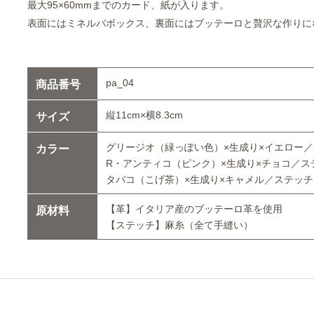
最大95×60mmまでのカード、紙が入ります。
表面にはミネルバボックス、裏面にはブッテーロと贅沢な作りに
pa_04
商品番号
縦11cm×横8.3cm
サイズ
グリージオ（緑っぽい色）×生成り×イエロー
カラー
R・アンティコ（ピンク）×生成り×チョコ／ス
タバコ（こげ茶）×生成り×キャメル／ステッ
【革】イタリア産のブッテーロ革を使用
原材料
【ステッチ】麻糸（全て手縫い）