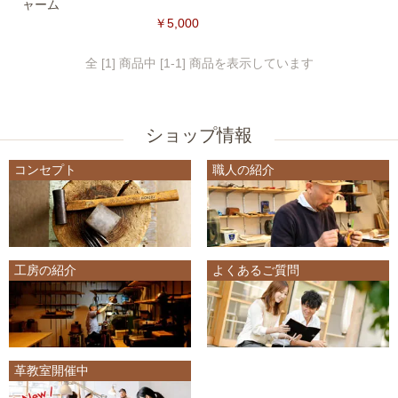
ャーム
￥5,000
全 [1] 商品中 [1-1] 商品を表示しています
ショップ情報
コンセプト
職人の紹介
工房の紹介
よくあるご質問
革教室開催中