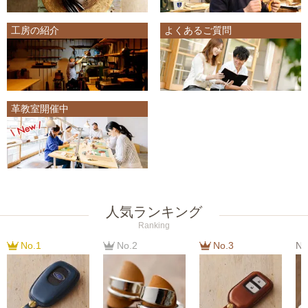
工房の紹介
よくあるご質問
革教室開催中
人気ランキング
Ranking
No.1
No.2
No.3
No