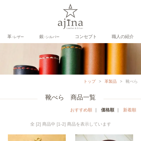
革
銀
コンセプト
職人の紹介
‐レザー
‐シルバー
トップ
>
革製品
>
靴べら
靴べら 商品一覧
おすすめ順
｜
価格順
｜
新着順
全 [2] 商品中 [1-2] 商品を表示しています