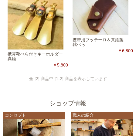
携帯用ブッテーロ＆真鍮製
靴べら
￥6,800
携帯靴べら付きキーホルダー
真鍮
￥5,800
全 [2] 商品中 [1-2] 商品を表示しています
ショップ情報
コンセプト
職人の紹介